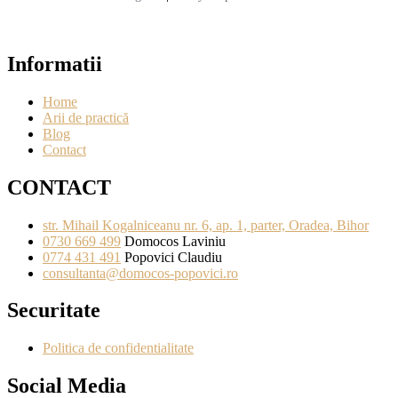
Informatii
Home
Arii de practică
Blog
Contact
CONTACT
str. Mihail Kogalniceanu nr. 6, ap. 1, parter, Oradea, Bihor
0730 669 499
Domocos Laviniu
0774 431 491
Popovici Claudiu
consultanta@domocos-popovici.ro
Securitate
Politica de confidentialitate
Social Media