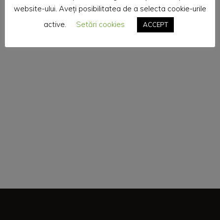
website-ului. Aveți posibilitatea de a selecta cookie-urile
active.
Setări cookies
ACCEPT
Avocat
Claudiu
Popovici