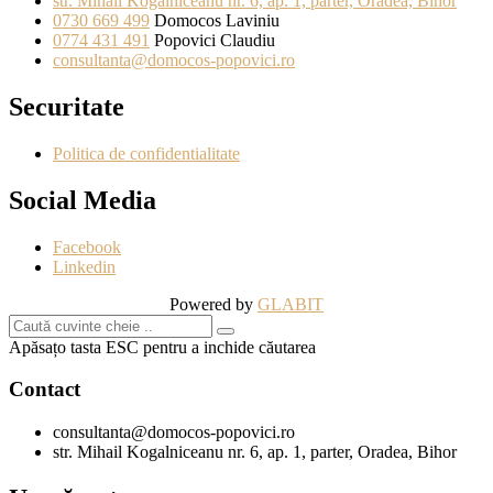
str. Mihail Kogalniceanu nr. 6, ap. 1, parter, Oradea, Bihor
0730 669 499
Domocos Laviniu
0774 431 491
Popovici Claudiu
consultanta@domocos-popovici.ro
Securitate
Politica de confidentialitate
Social Media
Facebook
Linkedin
Powered by
GLABIT
Apăsațo tasta ESC pentru a inchide căutarea
Contact
consultanta@domocos-popovici.ro
str. Mihail Kogalniceanu nr. 6, ap. 1, parter, Oradea, Bihor