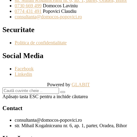
str. Mihail Kogalniceanu nr. 6, ap. 1, parter, Oradea, Bihor
0730 669 499
Domocos Laviniu
0774 431 491
Popovici Claudiu
consultanta@domocos-popovici.ro
Securitate
Politica de confidentialitate
Social Media
Facebook
Linkedin
Powered by
GLABIT
Apăsațo tasta ESC pentru a inchide căutarea
Contact
consultanta@domocos-popovici.ro
str. Mihail Kogalniceanu nr. 6, ap. 1, parter, Oradea, Bihor