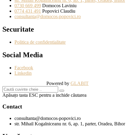
str. Mihail Kogalniceanu nr. 6, ap. 1, parter, Oradea, Bihor
0730 669 499
Domocos Laviniu
0774 431 491
Popovici Claudiu
consultanta@domocos-popovici.ro
Securitate
Politica de confidentialitate
Social Media
Facebook
Linkedin
Powered by
GLABIT
Apăsațo tasta ESC pentru a inchide căutarea
Contact
consultanta@domocos-popovici.ro
str. Mihail Kogalniceanu nr. 6, ap. 1, parter, Oradea, Bihor