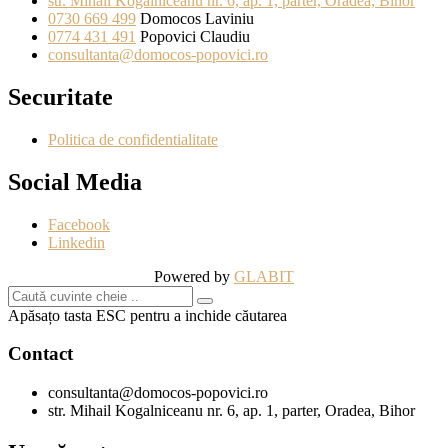
str. Mihail Kogalniceanu nr. 6, ap. 1, parter, Oradea, Bihor
0730 669 499
Domocos Laviniu
0774 431 491
Popovici Claudiu
consultanta@domocos-popovici.ro
Securitate
Politica de confidentialitate
Social Media
Facebook
Linkedin
Powered by
GLABIT
Apăsațo tasta ESC pentru a inchide căutarea
Contact
consultanta@domocos-popovici.ro
str. Mihail Kogalniceanu nr. 6, ap. 1, parter, Oradea, Bihor