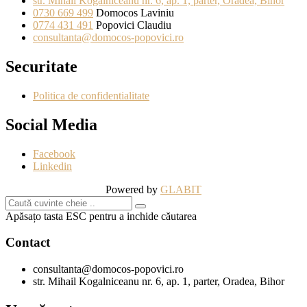
str. Mihail Kogalniceanu nr. 6, ap. 1, parter, Oradea, Bihor
0730 669 499
Domocos Laviniu
0774 431 491
Popovici Claudiu
consultanta@domocos-popovici.ro
Securitate
Politica de confidentialitate
Social Media
Facebook
Linkedin
Powered by
GLABIT
Apăsațo tasta ESC pentru a inchide căutarea
Contact
consultanta@domocos-popovici.ro
str. Mihail Kogalniceanu nr. 6, ap. 1, parter, Oradea, Bihor