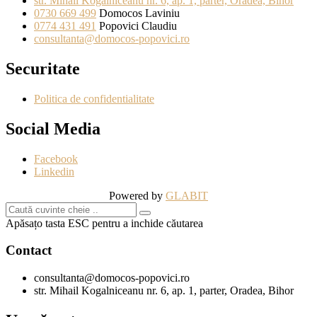
str. Mihail Kogalniceanu nr. 6, ap. 1, parter, Oradea, Bihor
0730 669 499
Domocos Laviniu
0774 431 491
Popovici Claudiu
consultanta@domocos-popovici.ro
Securitate
Politica de confidentialitate
Social Media
Facebook
Linkedin
Powered by
GLABIT
Apăsațo tasta ESC pentru a inchide căutarea
Contact
consultanta@domocos-popovici.ro
str. Mihail Kogalniceanu nr. 6, ap. 1, parter, Oradea, Bihor