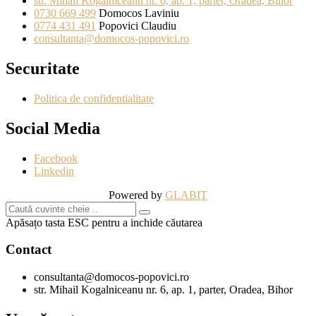
str. Mihail Kogalniceanu nr. 6, ap. 1, parter, Oradea, Bihor
0730 669 499
Domocos Laviniu
0774 431 491
Popovici Claudiu
consultanta@domocos-popovici.ro
Securitate
Politica de confidentialitate
Social Media
Facebook
Linkedin
Powered by
GLABIT
Apăsațo tasta ESC pentru a inchide căutarea
Contact
consultanta@domocos-popovici.ro
str. Mihail Kogalniceanu nr. 6, ap. 1, parter, Oradea, Bihor