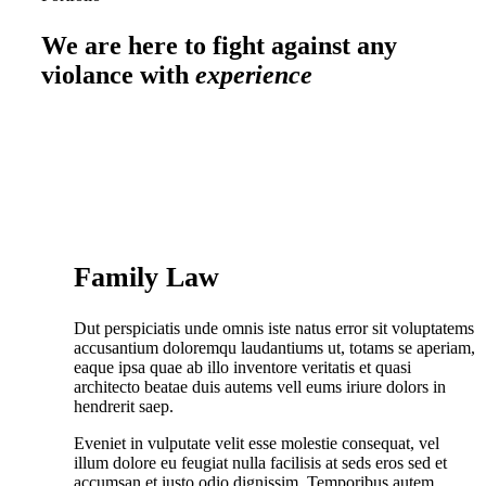
We are here to fight against any
violance with
experience
Family Law
Dut perspiciatis unde omnis iste natus error sit voluptatems
accusantium doloremqu laudantiums ut, totams se aperiam,
eaque ipsa quae ab illo inventore veritatis et quasi
architecto beatae duis autems vell eums iriure dolors in
hendrerit saep.
Eveniet in vulputate velit esse molestie consequat, vel
illum dolore eu feugiat nulla facilisis at seds eros sed et
accumsan et iusto odio dignissim. Temporibus autem