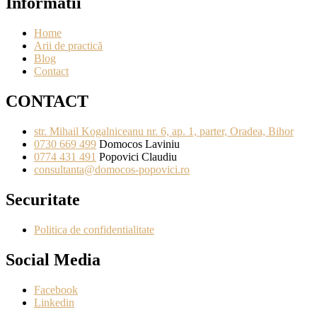
Informatii
Home
Arii de practică
Blog
Contact
CONTACT
str. Mihail Kogalniceanu nr. 6, ap. 1, parter, Oradea, Bihor
0730 669 499
Domocos Laviniu
0774 431 491
Popovici Claudiu
consultanta@domocos-popovici.ro
Securitate
Politica de confidentialitate
Social Media
Facebook
Linkedin