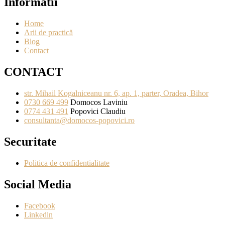
Informatii
Home
Arii de practică
Blog
Contact
CONTACT
str. Mihail Kogalniceanu nr. 6, ap. 1, parter, Oradea, Bihor
0730 669 499
Domocos Laviniu
0774 431 491
Popovici Claudiu
consultanta@domocos-popovici.ro
Securitate
Politica de confidentialitate
Social Media
Facebook
Linkedin