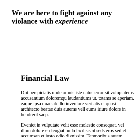
We are here to fight against any
violance with
experience
Financial Law
Dut perspiciatis unde omnis iste natus error sit voluptatems
accusantium doloremqu laudantiums ut, totams se aperiam,
eaque ipsa quae ab illo inventore veritatis et quasi
architecto beatae duis autems vell eums iriure dolors in
hendrerit saep.
Eveniet in vulputate velit esse molestie consequat, vel
illum dolore eu feugiat nulla facilisis at seds eros sed et
accumsan et iusto odio dignissim. Temporibus autem