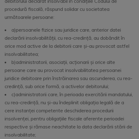
debitorului declarat insolvabil în condiţiile Codului de
procedură fiscală, răspund solidar cu societatea
următoarele persoane:
a)persoanele fizice sau juridice care, anterior datei
declarării insolvabilităţii, cu rea-credinţă, au dobândit în
orice mod active de la debitorii care şi-au provocat astfel
insolvabilitatea;
b)administratorii, asociaţii, acţionarii şi orice alte
persoane care au provocat insolvabilitatea persoanei
juridice debitoare prin înstrăinarea sau ascunderea, cu rea-
credinţă, sub orice formă, a activelor debitorului;
c)administratorii care, în perioada exercitării mandatului,
cu rea-credinţă, nu şi-au îndeplinit obligaţia legală de a
cere instanţei competente deschiderea procedurii
insolvenţei, pentru obligaţiile fiscale aferente perioadei
respective şi rămase neachitate la data declarării stării de
insolvabilitate;