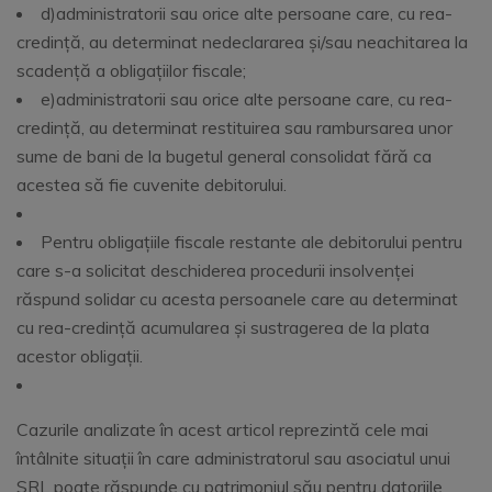
d)administratorii sau orice alte persoane care, cu rea-
credinţă, au determinat nedeclararea şi/sau neachitarea la
scadenţă a obligaţiilor fiscale;
e)administratorii sau orice alte persoane care, cu rea-
credinţă, au determinat restituirea sau rambursarea unor
sume de bani de la bugetul general consolidat fără ca
acestea să fie cuvenite debitorului.
Pentru obligaţiile fiscale restante ale debitorului pentru
care s-a solicitat deschiderea procedurii insolvenţei
răspund solidar cu acesta persoanele care au determinat
cu rea-credinţă acumularea şi sustragerea de la plata
acestor obligaţii.
Cazurile analizate în acest articol reprezintă cele mai
întâlnite situații în care administratorul sau asociatul unui
SRL poate răspunde cu patrimoniul său pentru datoriile