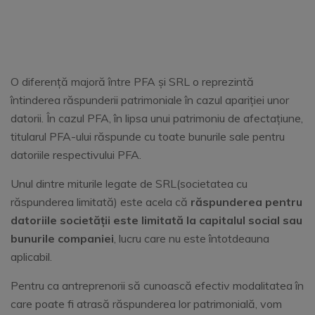
O diferență majoră între PFA și SRL o reprezintă
întinderea răspunderii patrimoniale în cazul apariției unor
datorii. În cazul PFA, în lipsa unui patrimoniu de afectațiune,
titularul PFA-ului răspunde cu toate bunurile sale pentru
datoriile respectivului PFA.
Unul dintre miturile legate de SRL(societatea cu
răspunderea limitată) este acela că
răspunderea pentru
datoriile societății este limitată la capitalul social sau
bunurile companiei
, lucru care nu este întotdeauna
aplicabil.
Pentru ca antreprenorii să cunoască efectiv modalitatea în
care poate fi atrasă răspunderea lor patrimonială, vom