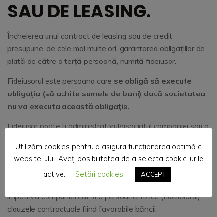
SAU DE LEASING.
Încheierea unui contract de leasing sau de credit
presupune, de cele mai multe ori, garantarea obligațiilor de
plată de către o terță persoană, numită fideiusor.
Fideiusorul este persoana care
se obligă să execute
obligația (să achite sumele de bani) dacă societatea
nu va executa această obligație.
Fideiusor poate fi administratorul/asociatul companiei sau o
altă persoană care
va răspunde cu toate bunurile
Utilizăm cookies pentru a asigura funcționarea optimă a
proprii pentru datoriile societății pentru care a
website-ului. Aveți posibilitatea de a selecta cookie-urile
garantat.
active.
Setări cookies
ACCEPT
De regulă, banca va demara executarea silită atât
împotriva companiei cât și a persoanei fizice (fideiusorul),
clauzele contractuale fiind favorabile băncii.