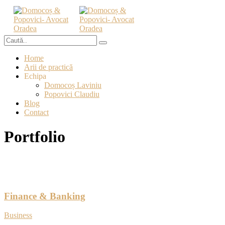
Home
Arii de practică
Echipa
Domocoș Laviniu
Popovici Claudiu
Blog
Contact
Portfolio
Finance & Banking
Business