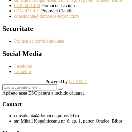
str. Mihail Kogalniceanu nr. 6, ap. 1, parter, Oradea, Bihor
0730 669 499
Domocos Laviniu
0774 431 491
Popovici Claudiu
consultanta@domocos-popovici.ro
Securitate
Politica de confidentialitate
Social Media
Facebook
Linkedin
Powered by
GLABIT
Apăsațo tasta ESC pentru a inchide căutarea
Contact
consultanta@domocos-popovici.ro
str. Mihail Kogalniceanu nr. 6, ap. 1, parter, Oradea, Bihor