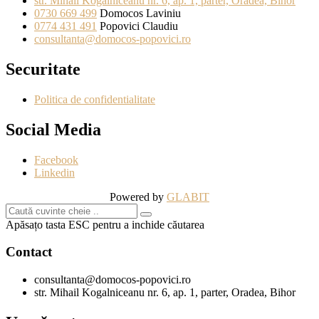
str. Mihail Kogalniceanu nr. 6, ap. 1, parter, Oradea, Bihor
0730 669 499
Domocos Laviniu
0774 431 491
Popovici Claudiu
consultanta@domocos-popovici.ro
Securitate
Politica de confidentialitate
Social Media
Facebook
Linkedin
Powered by
GLABIT
Apăsațo tasta ESC pentru a inchide căutarea
Contact
consultanta@domocos-popovici.ro
str. Mihail Kogalniceanu nr. 6, ap. 1, parter, Oradea, Bihor